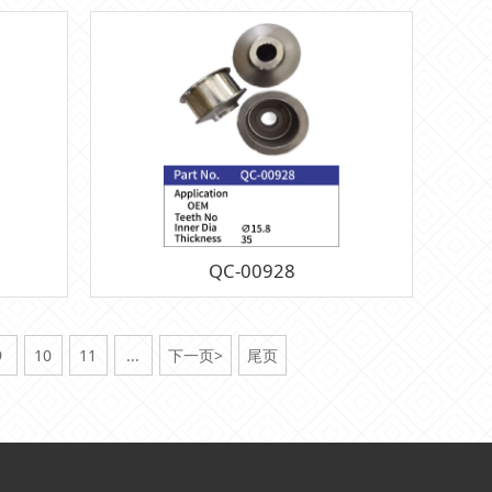
QC-00928
9
10
11
...
下一页>
尾页