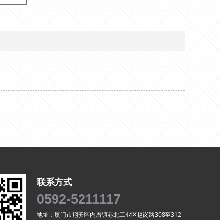
联系方式
0592-5211117
地址：厦门市翔安区内厝镇巷北工业区赵岗路308至312